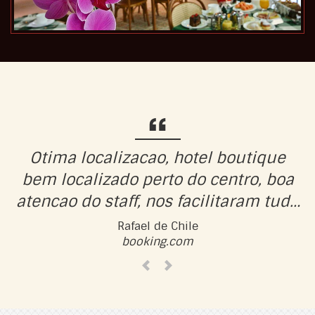
Otima localizacao, hotel boutique
bem localizado perto do centro, boa
atencao do staff, nos facilitaram tudo
que pedimos. Cafe da manha muito
Rafael de Chile
booking.com
bom.
Previous
Next